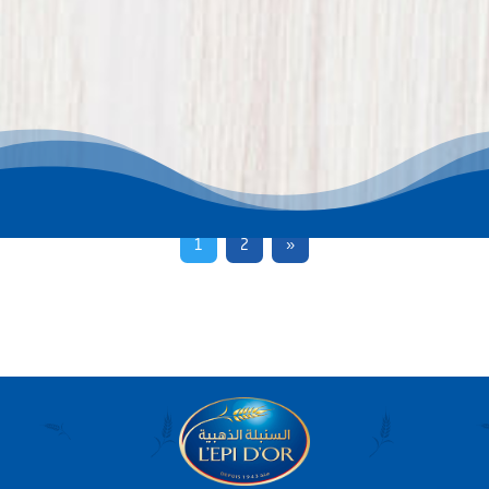
1
2
»