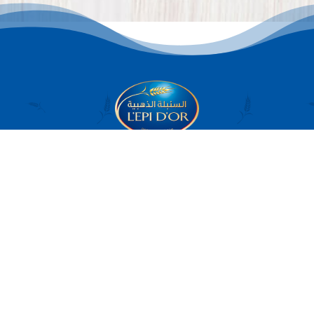
Site officiel de L’EPI D’OR : fabricant de
pâtes alimentaires en Tunisie.
Découvrez tous les produits de L’EPI D’OR
(pâtes, pâtes spéciales, pâtes aux
œufs, pâtes artisanales, soupes, couscous,
semoules et farines), les recettes et
l’histoire de la marque…
© 2022 L’EPI D’OR