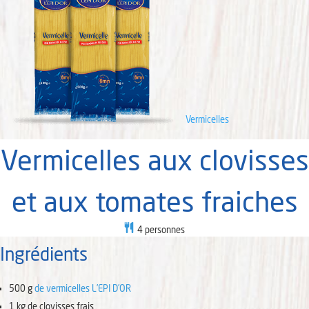
Vermicelles
Vermicelles aux clovisses
et aux tomates fraiches
4
personnes
Ingrédients
500
g
de vermicelles L’EPI D’OR
1
kg
de clovisses frais