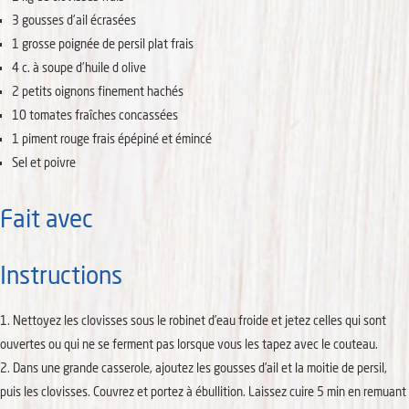
3
gousses
d'ail écrasées
1
grosse poignée
de persil plat frais
4
c. à soupe
d'huile d olive
2
petits oignons
finement hachés
10
tomates fraîches concassées
1
piment rouge
frais épépiné et émincé
Sel et poivre
Fait avec
Instructions
Nettoyez les clovisses sous le robinet d’eau froide et jetez celles qui sont
ouvertes ou qui ne se ferment pas lorsque vous les tapez avec le couteau.
Dans une grande casserole, ajoutez les gousses d’ail et la moitie de persil,
puis les clovisses. Couvrez et portez à ébullition. Laissez cuire 5 min en remuant