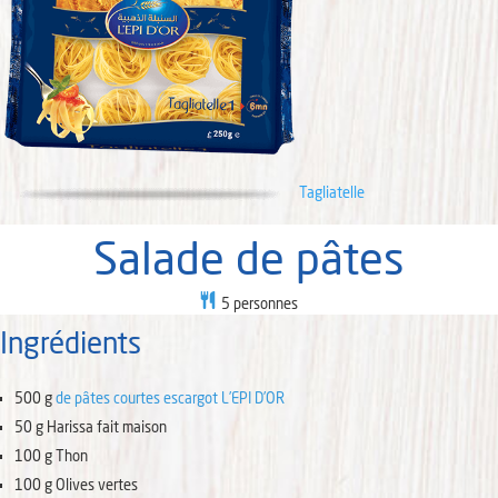
Tagliatelle
Salade de pâtes
5
personnes
Ingrédients
500
g
de pâtes courtes escargot L’EPI D’OR
50
g
Harissa fait maison
100
g
Thon
100
g
Olives vertes