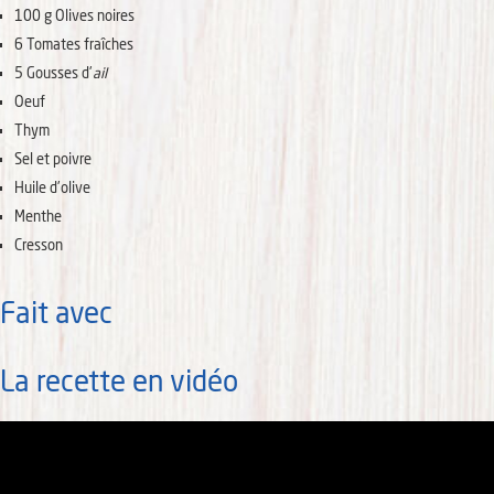
100
g
Olives noires
6
Tomates fraîches
5
Gousses d'
ail
Oeuf
Thym
Sel et poivre
Huile d'olive
Menthe
Cresson
Fait avec
La recette en vidéo