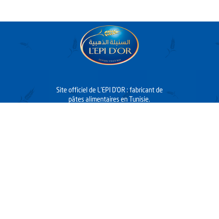
Site officiel de L’EPI D’OR : fabricant de
pâtes alimentaires en Tunisie.
Découvrez tous les produits de L’EPI D’OR
(pâtes, pâtes spéciales, pâtes aux
œufs, pâtes artisanales, soupes, couscous,
semoules et farines), les recettes et
l’histoire de la marque…
© 2022 L’EPI D’OR
Accueil
La marque
Produits
Recettes
Communication
Export