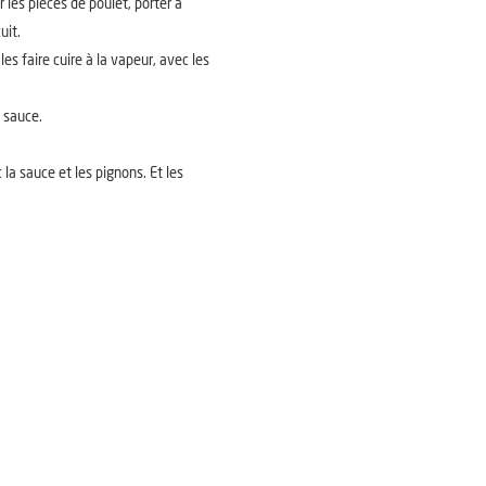
r les piéces de poulet, porter à
uit.
les faire cuire à la vapeur, avec les
a sauce.
 la sauce et les pignons. Et les