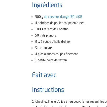
Ingrédients
500
g
de cheveux d’ange l’EPI d’OR
4
poitrines de poulet
coupé en cubes
100
g
raisins de Corinthe
50
g
de pignons
3
c. à soupe
d’huile d’olive
Sel et poivre
4
gros
oignons
coupés finement
1
petite boite
de safran
Fait avec
Instructions
Chauffez l’huile d’olive à feu doux, faites revenir les