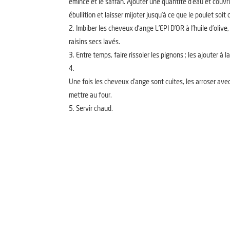
émincé et le safran. Ajouter une quantité d’eau et couvri
ébullition et laisser mijoter jusqu’à ce que le poulet soit c
Imbiber les cheveux d’ange L’EPI D’OR à l’huile d’olive, 
raisins secs lavés.
Entre temps, faire rissoler les pignons ; les ajouter à l
Une fois les cheveux d’ange sont cuites, les arroser avec
mettre au four.
Servir chaud.