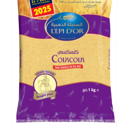
Paquet de 1
kg
Fardeau : 9
kg