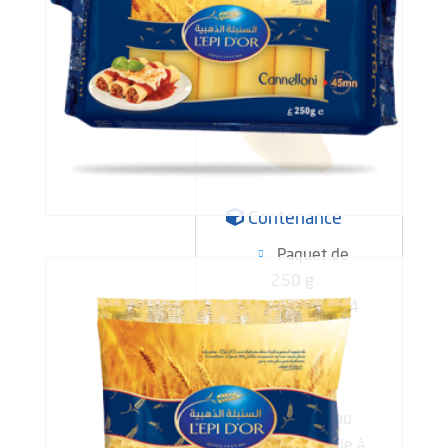
Contenance
Paquet de
250 g
Carton de 4
kg
Cuisson
Cuisson au
four : Facile à