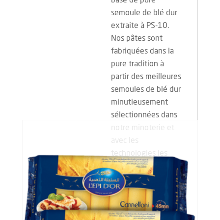
semoule de blé dur
extraite à PS-10.
Nos pâtes sont
fabriquées dans la
pure tradition à
partir des meilleures
semoules de blé dur
minutieusement
sélectionnées dans
notre minoterie et
avec les
technologies les
plus modernes. Un
contrôle rigoureux
de nos produits
garantit leur qualité
supérieure.