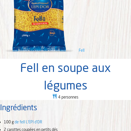
Fell
Fell en soupe aux
légumes
4
personnes
Ingrédients
100
g
de fell L’EPI d’OR
2
carottes
coupées en petits dés