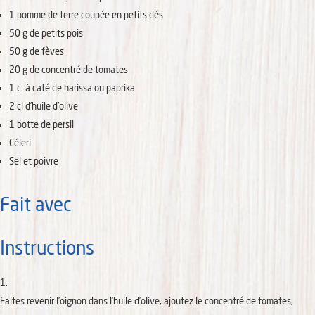
1
pomme de terre
coupée en petits dés
50
g
de petits pois
50
g
de fèves
20
g
de concentré de tomates
1
c. à café
de harissa ou paprika
2
cl
d’huile d’olive
1
botte
de persil
Céleri
Sel et poivre
Fait avec
Instructions
Faites revenir l’oignon dans l’huile d’olive, ajoutez le concentré de tomates,