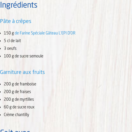
Ingrédients
Pâte à crêpes
150
g
de Farine Spéciale Gâteau L’EPI D’OR
5
cl
de lait
3
oeufs
100
g
de sucre semoule
Garniture aux fruits
200
g
de framboise
200
g
de fraises
200
g
de myrtilles
60
g
de sucre roux
Crème chantilly