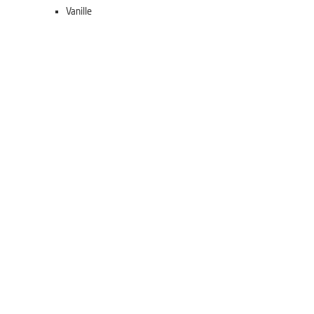
Vanille
Fait avec
Farine gâteaux