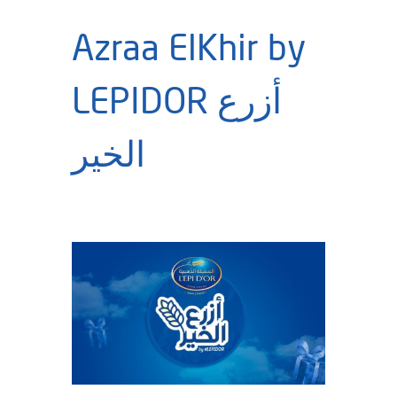
Azraa ElKhir by
LEPIDOR أزرع
الخير